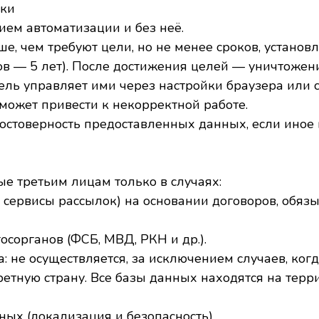
тки
нием автоматизации и без неё.
ьше, чем требуют цели, но не менее сроков, устано
ов — 5 лет). После достижения целей — уничтожени
атель управляет ими через настройки браузера или
 может привести к некорректной работе.
достоверность предоставленных данных, если иное н
ые третьим лицам только в случаях:
M, сервисы рассылок) на основании договоров, обя
осорганов (ФСБ, МВД, РКН и др.).
а: не осуществляется, за исключением случаев, ко
ретную страну. Все базы данных находятся на терр
ных (локализация и безопасность)