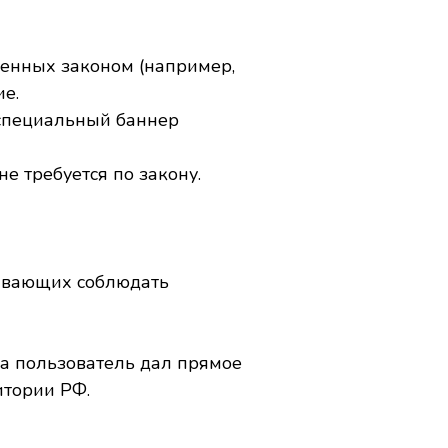
вленных законом (например,
е.
 специальный баннер
е требуется по закону.
зывающих соблюдать
гда пользователь дал прямое
итории РФ.