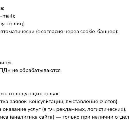
а;
mail);
ля юрлиц).
томатически (с согласия через cookie-баннер):
ницы.
 ПДн не обрабатываются.
ые в следующих целях:
отка заявок, консультации, выставление счетов).
 оказание услуг (в т.ч. рекламных, логистических).
иса (аналитика сайта) — только при наличии отдель