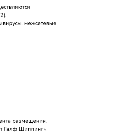
ществляются
2).
тивирусы, межсетевые
мента размещения.
лт Галф Шиппинг».