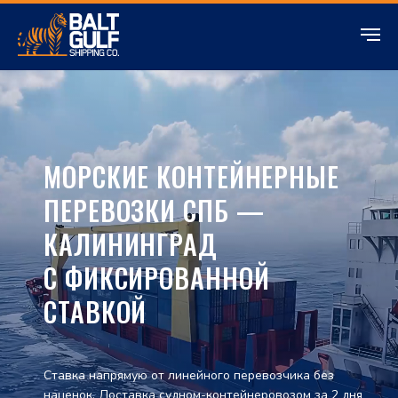
МОРСКИЕ КОНТЕЙНЕРНЫЕ
ПЕРЕВОЗКИ СПБ —
КАЛИНИНГРАД
С ФИКСИРОВАННОЙ
СТАВКОЙ
Ставка напрямую от линейного перевозчика без
наценок. Доставка судном-контейнеровозом за 2 дня