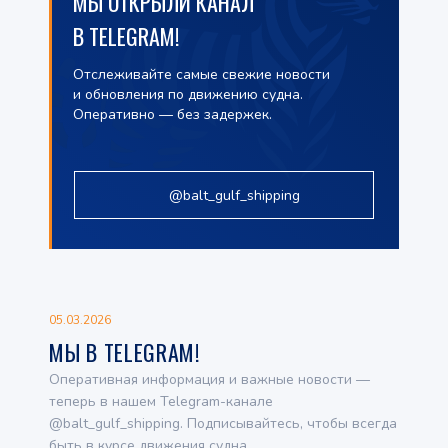
МЫ ОТКРЫЛИ КАНАЛ
В TELEGRAM!
Отслеживайте самые свежие новости
и обновления по движению судна.
Оперативно — без задержек.
@balt_gulf_shipping
05.03.2026
МЫ В TELEGRAM!
Оперативная информация и важные новости —
теперь в нашем Telegram-канале
@balt_gulf_shipping. Подписывайтесь, чтобы всегда
быть в курсе движения судна.