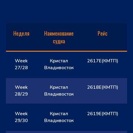
Неделя
Наименование
Рейс
О
судна
Week
Кристал
2617E(КМТП)
27/28
Владивосток
Week
Кристал
2618E(КМТП)
28/29
Владивосток
Week
Кристал
2619E(КМТП)
29/30
Владивосток