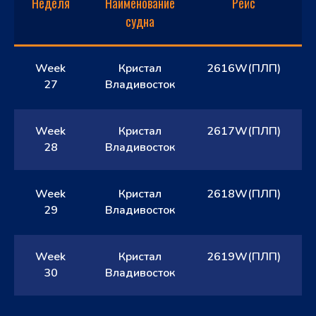
Неделя
Наименование
Рейс
О
судна
Week
Кристал
2616W(ПЛП)
27
Владивосток
Week
Кристал
2617W(ПЛП)
28
Владивосток
Week
Кристал
2618W(ПЛП)
29
Владивосток
Week
Кристал
2619W(ПЛП)
30
Владивосток