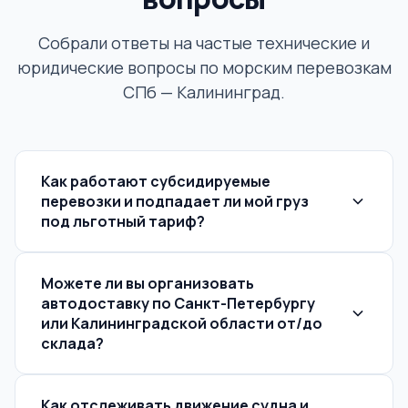
Собрали ответы на частые технические и
юридические вопросы по морским перевозкам
СПб — Калининград.
Как работают субсидируемые
перевозки и подпадает ли мой груз
под льготный тариф?
Государственные субсидии выделяются
Правительством РФ для компенсации удорожания
Можете ли вы организовать
морского транзита в Калининградскую область.
автодоставку по Санкт-Петербургу
Льготный тариф распространяется на
или Калининградской области от/до
утвержденный перечень социально значимых
склада?
товаров и грузов для обеспечения
жизнедеятельности региона (например,
Да. Мы закрываем всю логистическую цепочку по
строительные материалы, продукты питания,
схеме
Как отслеживать движение судна и
«дверь-дверь» (Door-to-Door)
.