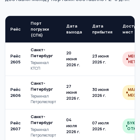
Порт
Дата
Дата
Доступ
Рейс
погрузки
выхода
прибытия
мест
(СПб)
Санкт-
20
Петербург
Рейс
23 июня
МЕСТ
июня
2605
2026 г.
НЕТ
Терминал
2026 г.
КТСП
Санкт-
27
Петербург
Рейс
30 июня
МАЛО
июня
2606
2026 г.
МЕСТ
Терминал
2026 г.
Петролеспорт
Санкт-
04
Петербург
Рейс
07 июля
БУКИ
июля
2607
2026 г.
ОТКР
Терминал
2026 г.
Петролеспорт